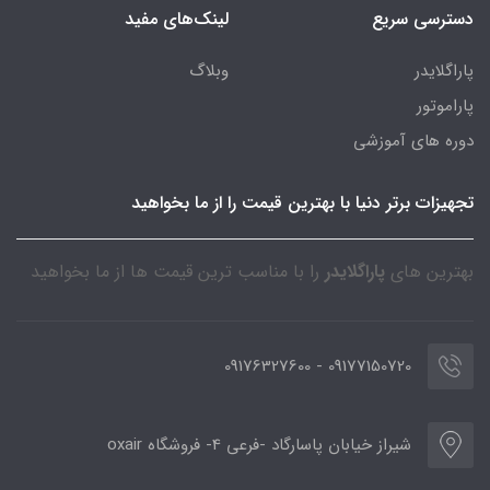
دسترسی سریع
لینک‌های مفید
پاراگلایدر
وبلاگ
پاراموتور
دوره های آموزشی
تجهیزات برتر دنیا با بهترین قیمت را از ما بخواهید
بهترین های
پاراگلایدر
را با مناسب ترین قیمت ها از ما بخواهید
09177150720 - 09176327600
شیراز خیابان پاسارگاد -فرعی 4- فروشگاه oxair