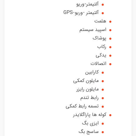
آلتیمتر-وریو
آلتیمتر -وریو-GPS
هلمت
اسپید سیستم
پوشاک
رکاب
یدکی
اتصالات
کارابین
مایلون کمکی
مایلون رایزر
رابط تندم
تسمه رابط کمکی
کوله ها پاراگلایدر
ایزی بگ
ساسج بگ