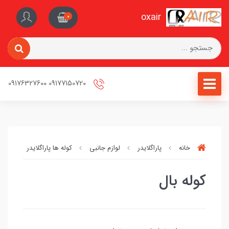
oxair
0
09177150720 09176327600
خانه
پاراگلایدر
لوازم جانبی
کوله ها پاراگلایدر
کوله
کوله بال