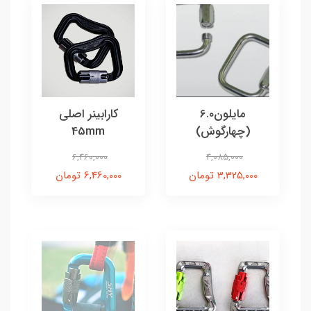
مایلون6.0
کارابینر اصلی
(چهارگوش)
45mm
6,460,000
4,085,000
3,325,000 تومان
6,460,000 تومان