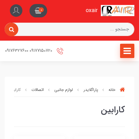
oxair
0
09177150720 09176327600
خانه
پاراگلایدر
لوازم جانبی
اتصالات
کارابین
کارابین