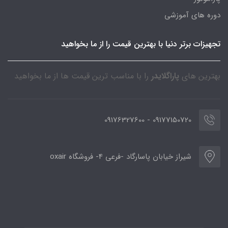
دوره های آموزشی
تجهیزات برتر دنیا با بهترین قیمت را از ما بخواهید
بهترین های
پاراگلایدر
را با مناسب ترین قیمت ها از ما بخواهید
09177150720 - 09176327600
شیراز خیابان پاسارگاد -فرعی 4- فروشگاه oxair