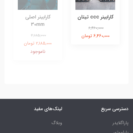
کارابینر ccc تیتان
کارابینر اصلی
30mm
6,460,000
6,460,000 تومان
2,185,000
2,185,000 تومان
ناموجود
دسترسی سریع
لینک‌های مفید
پاراگلایدر
وبلاگ
پاراموتور