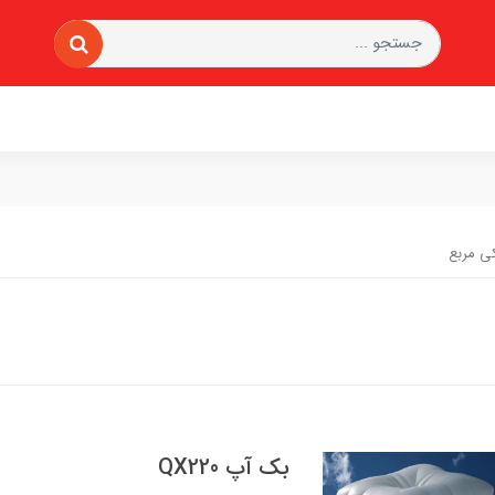
ی مربع
بک آپ QX220