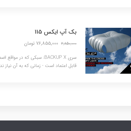
بک آپ ایکس 115
76,855,000 تومان
2,850,000
سری BACKUP X: سبکی که در مو
قابل اعتماد است - زمانی که به آن نیاز 