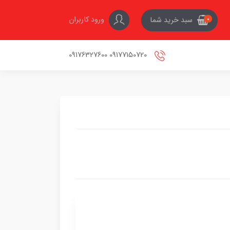
ورود کاربران
سبد خرید شما
0
09177150720 09176327600