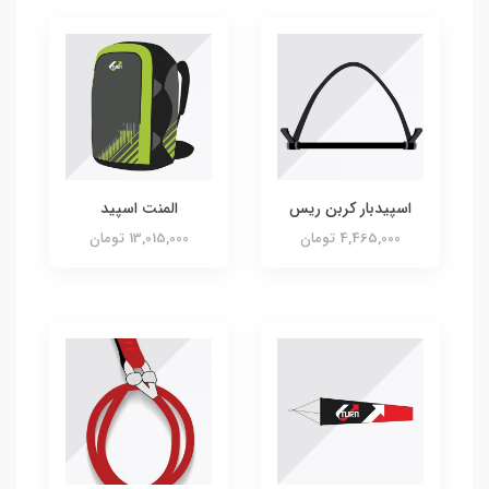
اسپیدبار کربن ریس
المنت اسپید
4,465,000 تومان
13,015,000 تومان