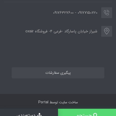
09177150720 - 09176327600
شیراز خیابان پاسارگاد -فرعی 4- فروشگاه oxair
پیگیری سفارشات
ساخت سایت توسط
Portal
جستجو
دسته‌بندی