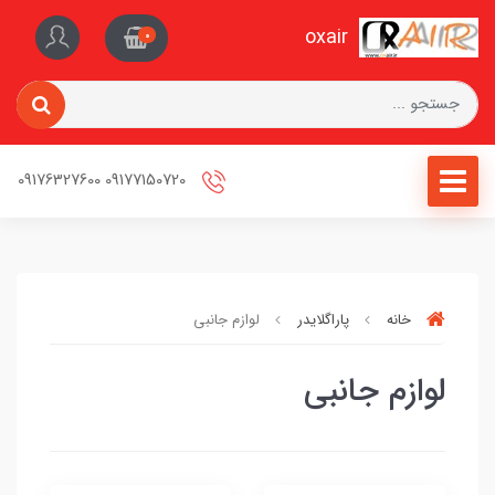
oxair
0
09177150720 09176327600
خانه
پاراگلایدر
لوازم جانبی
لوازم جانبی