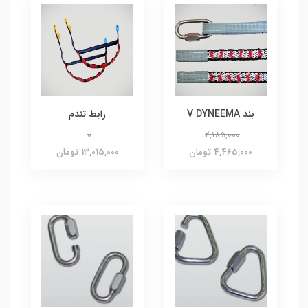
بند V DYNEEMA
رابط تندم
0
2,185,000
4,465,000 تومان
13,015,000 تومان