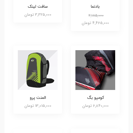
بادنما
سافت لینک
3,325,000 تومان
2,185,000
4,465,000 تومان
کومپو بگ
المنت پرو
6,840,000 تومان
13,015,000 تومان