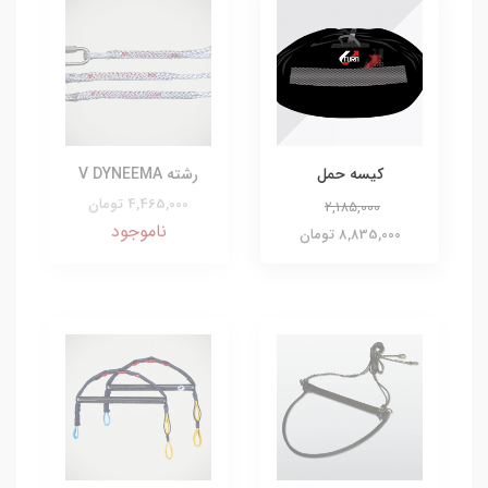
کیسه حمل
رشته V DYNEEMA
4,465,000 تومان
2,185,000
ناموجود
8,835,000 تومان