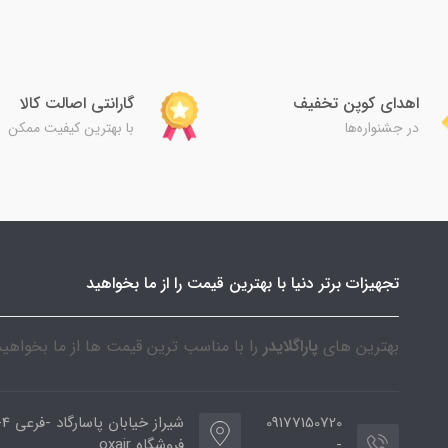
اهدای کوپن تخفیف
گارانتی اصالت کالا
در جشنواره‌ها
با بهترین کیفیت ممکن
تجهیزات برتر دنیا با بهترین قیمت را از ما بخواهید
بهترین های
پاراگلایدر
را با مناسب ترین قیمت ها از ما بخواهید
09177150720
شیراز خیا
-
فروشگاه oxair