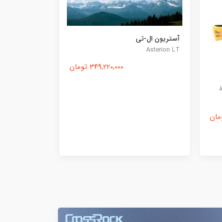
ترینیتی
بک آپ QX220
Trinity
Backup QX220
127,015,000 تومان
2,850,000