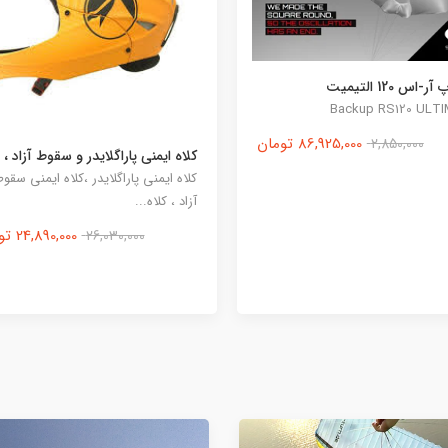
آستریون ال-تی
Asterion LT
349,220,000 تومان
یمنی پاراگلایدر و سقوط آزاد ،
یمنی پاراگلایدر ،کلاه ایمنی سقوط
کلاه...
24,890,000 تومان
26,030,000