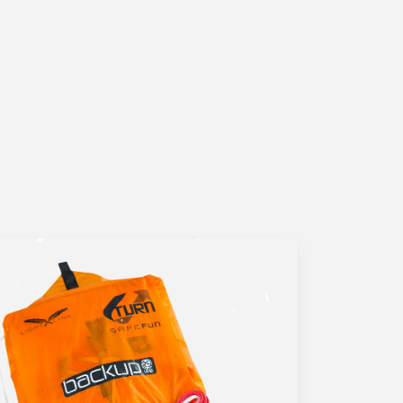
17,575 تومان
238,735,000 تومان