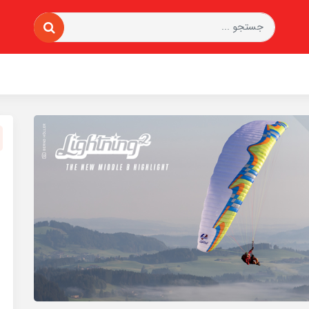
پاراگلایدر اینفینتی 5