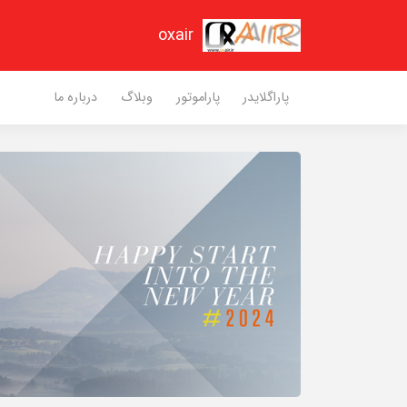
oxair
پاراگلایدر
پاراموتور
وبلاگ
درباره ما
کید راک