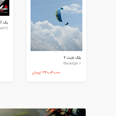
بک آپ آر-اس 120 التیمیت
Backup RS120 ULTIMATE
86,925,000 تومان
2,850,000
کلاه ا
کلاه ا
آزاد ، 