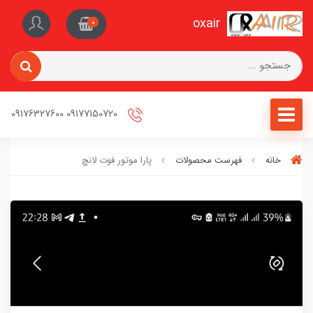
oxair
0
09177150720 09176327600
خانه
فهرست محصولات
پارا موتور فوت لانچ