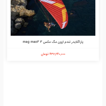
پاراگلایدر تندم ازون مگ مکس 3 mag max3
436,240,000 تومان