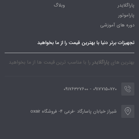
پاراگلایدر
وبلاگ
پاراموتور
دوره های آموزشی
تجهیزات برتر دنیا با بهترین قیمت را از ما بخواهید
بهترین های
پاراگلایدر
را با مناسب ترین قیمت ها از ما بخواهید
09177150720 - 09176327600
شیراز خیابان پاسارگاد -فرعی 4- فروشگاه oxair