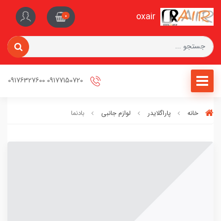
oxair
0
09177150720 09176327600
خانه
پاراگلایدر
لوازم جانبی
بادنما