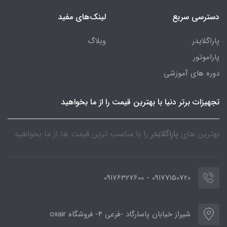
دسترسی سریع
لینک‌های مفید
پاراگلایدر
وبلاگ
پاراموتور
دوره های آموزشی
تجهیزات برتر دنیا با بهترین قیمت را از ما بخواهید
بهترین های
پاراگلایدر
را با مناسب ترین قیمت ها از ما بخواهید
09177150720 - 09176327600
شیراز خیابان پاسارگاد -فرعی 4- فروشگاه oxair