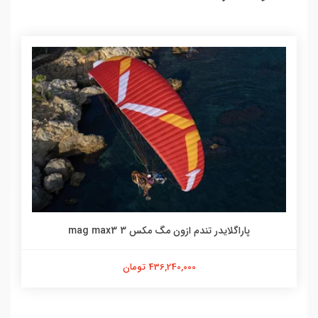
پاراگلایدر تندم ازون مگ مکس 3 mag max3
436,240,000 تومان