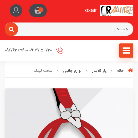
oxair
0
09177150720 09176327600
خانه
پاراگلایدر
لوازم جانبی
سافت لینک