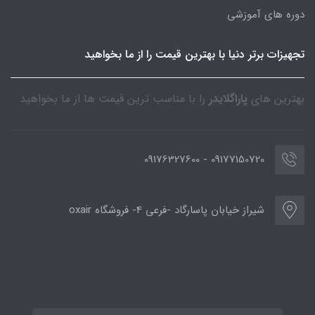
دوره های آموزشی
تجهیزات برتر دنیا با بهترین قیمت را از ما بخواهید
بهترین های
پاراگلایدر
را با مناسب ترین قیمت ها از ما بخواهید
09177150720 - 09176327600
شیراز خیابان پاسارگاد -فرعی 4- فروشگاه oxair