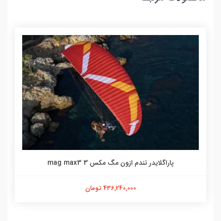
پاراگلایدر تندم ازون مگ مکس 3 mag max3
436,240,000 تومان