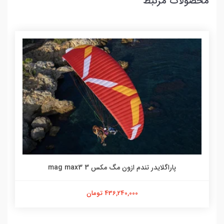
محصولات مرتبط
پاراگلایدر تندم ازون مگ مکس 3 mag max3
436,240,000 تومان