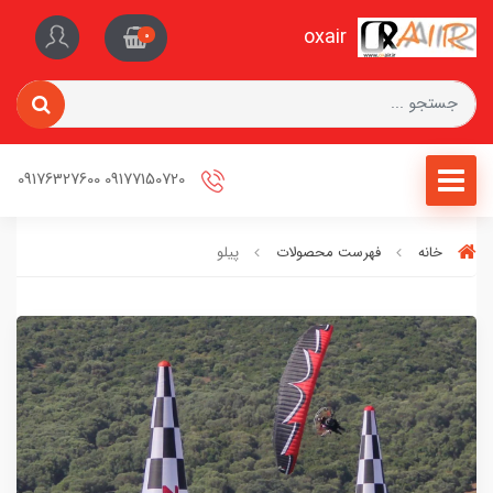
oxair
0
09177150720 09176327600
خانه
فهرست محصولات
پیلو