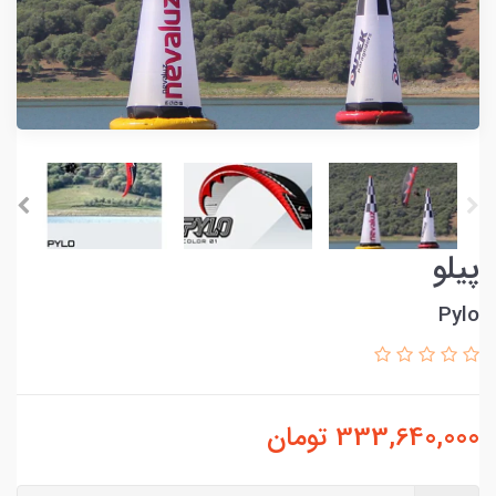
پیلو
Pylo
333,640,000
تومان