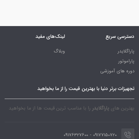
دسترسی سریع
لینک‌های مفید
پاراگلایدر
وبلاگ
پاراموتور
دوره های آموزشی
تجهیزات برتر دنیا با بهترین قیمت را از ما بخواهید
بهترین های
پاراگلایدر
را با مناسب ترین قیمت ها از ما بخواهید
09177150720 - 09176327600