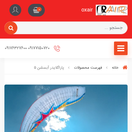
oxair
0
09177150720 09176327600
خانه
فهرست محصولات
پاراگلایدر آبسشن 5