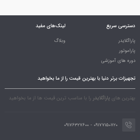
دسترسی سریع
لینک‌های مفید
پاراگلایدر
وبلاگ
پاراموتور
دوره های آموزشی
تجهیزات برتر دنیا با بهترین قیمت را از ما بخواهید
بهترین های
پاراگلایدر
را با مناسب ترین قیمت ها از ما بخواهید
09177150720 - 09176327600