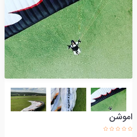
اموشن