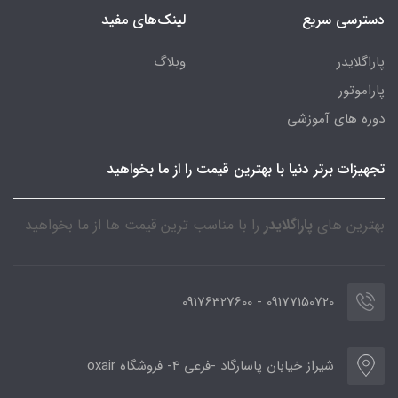
دسترسی سریع
لینک‌های مفید
پاراگلایدر
وبلاگ
پاراموتور
دوره های آموزشی
تجهیزات برتر دنیا با بهترین قیمت را از ما بخواهید
بهترین های
پاراگلایدر
را با مناسب ترین قیمت ها از ما بخواهید
09177150720 - 09176327600
شیراز خیابان پاسارگاد -فرعی 4- فروشگاه oxair