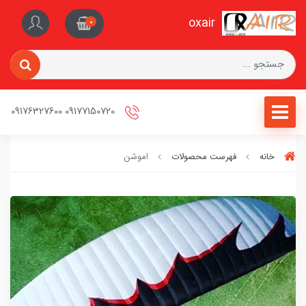
oxair
0
09177150720 09176327600
خانه
فهرست محصولات
اموشن