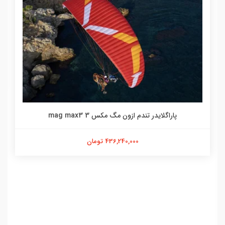
پاراگلایدر تندم ازون مگ مکس 3 mag max3
436,240,000 تومان