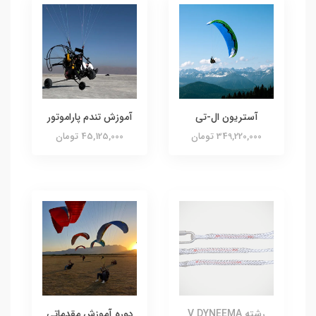
آستریون ال-تی
آموزش تندم پاراموتور
349,220,000 تومان
45,125,000 تومان
رشته V DYNEEMA
دوره آموزش مقدماتی