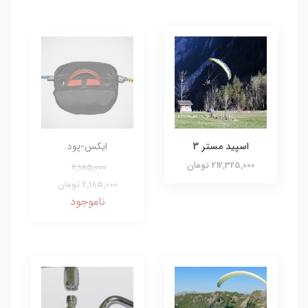
اسپید مستر 3
ایکس-پود
212,325,000 تومان
2,185,000
2,185,000 تومان
ناموجود