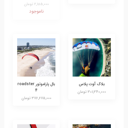
2,185,000 تومان
ناموجود
بلاک آوت پلاس
بال پاراموتور roadster
4
301,340,000 تومان
376,675,000 تومان