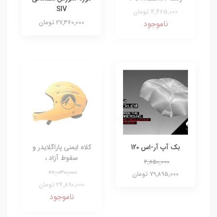
SIV
4,465,000 تومان
27,360,000 تومان
ناموجود
بک آپ آر-اس 120
کلاه ایمنی پاراگلایدر و
سقوط آزاد ،
2,850,000
26,030,000
79,895,000 تومان
24,890,000 تومان
ناموجود