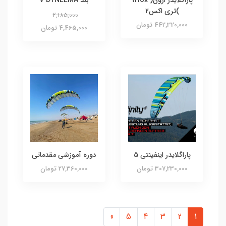
)تری اکس۲
2,185,000
442,320,000 تومان
4,465,000 تومان
پاراگلایدر اینفینتی 5
دوره آموزشی مقدماتی
307,230,000 تومان
27,360,000 تومان
»
5
4
3
2
1