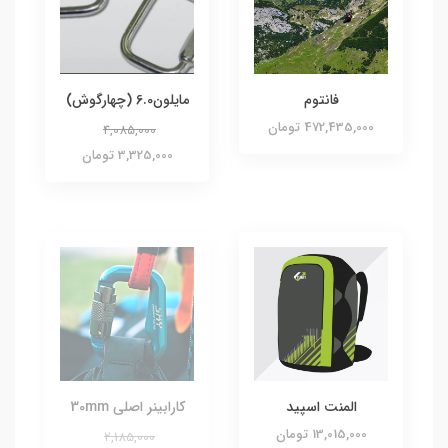
فانتوم
مایلون6.0 (چهارگوش)
472,435,000 تومان
4,085,000
3,325,000 تومان
المنت اسپید
کارابینر اصلی 30mm
13,015,000 تومان
2,185,000