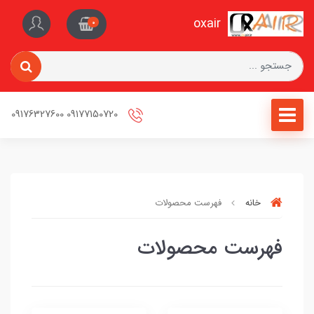
oxair
0
09177150720 09176327600
خانه
فهرست محصولات
فهرست محصولات