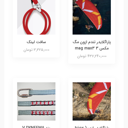
پاراگلایدر تندم ازون مگ
سافت لینک
مکس 3 mag max3
3,325,000 تومان
436,240,000 تومان
پاراگلایدر ازون( triox
بند V DYNEEMA