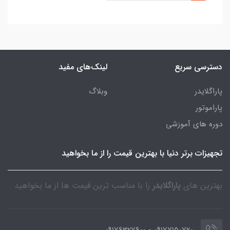
دسترسی سریع
لینک‌های مفید
پاراگلایدر
وبلاگ
پاراموتور
دوره های آموزشی
تجهیزات برتر دنیا با بهترین قیمت را از ما بخواهید
بهترین های
پاراگلایدر
را با مناسب ترین قیمت ها از ما بخواهید
09177150720 - 09176327600